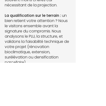
nécessitant de la projection.
​​La qualification sur le terrain :
un
bien retient votre attention ? Nous
le visitons ensemble avant la
signature du compromis. Nous
analysons le PLU, la structure, et
validons la faisabilité technique de
votre projet (rénovation
bioclimatique, extension,
surélévation ou densification
parcellaire).
​​Simulations et chiffrage réel :
nous
réalisons les premières simulations
d'aménagement et établissons une
estimation prévisionnelle fiable du
coût des travaux.
​​L'achat au juste prix :
fort de ce